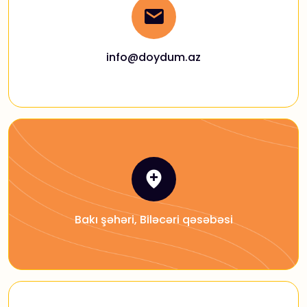
info@doydum.az
Bakı şəhəri, Biləcəri qəsəbəsi