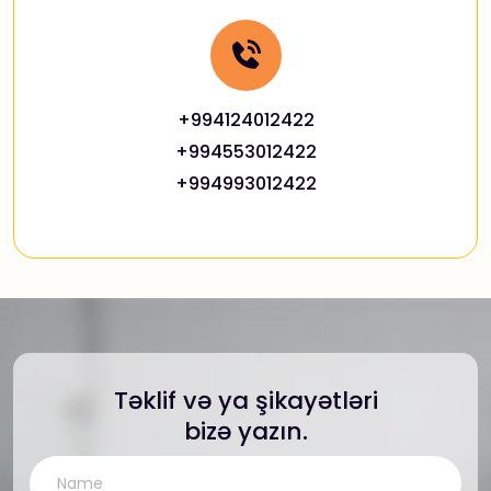
+994124012422
+994553012422
+994993012422
Təklif və ya şikayətləri
bizə yazın.