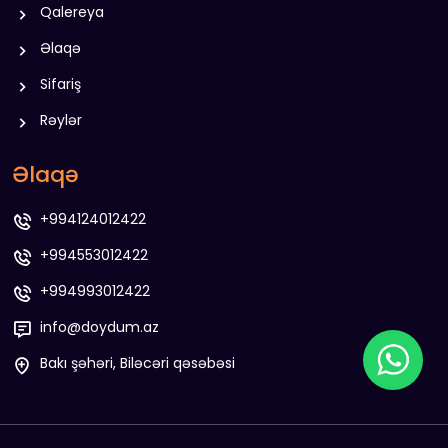
Qalereya
Əlaqə
Sifariş
Rəylər
Əlaqə
+994124012422
+994553012422
+994993012422
info@doydum.az
Bakı şəhəri, Biləcəri qəsəbəsi