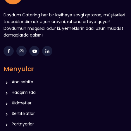
Doydum Catering hər bir layihəyə sevgi qataraq, müştəriləri
təəcübləndirmək üçün ürəyini, ruhunu ortaya qoyur!
Doydumun məqsədi odur ki, yeməklərin dadı uzun müddət
damaqlarda qalsın!
Menyular
Ana səhifə
Haqqımızda
Xidmətlər
Sertifikatlar
Partnyorlar