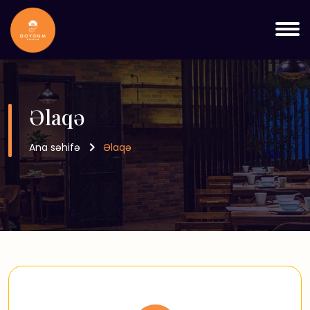
Əlaqə
Ana səhifə
Əlaqə