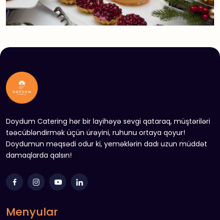
Doydum Catering hər bir layihəyə sevgi qataraq, müştəriləri
təəcübləndirmək üçün ürəyini, ruhunu ortaya qoyur!
Doydumun məqsədi odur ki, yeməklərin dadı uzun müddət
damaqlarda qalsın!
Menyular