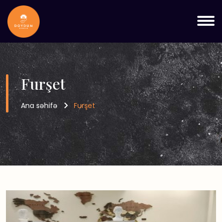
Furşet
Ana səhifə
Furşet