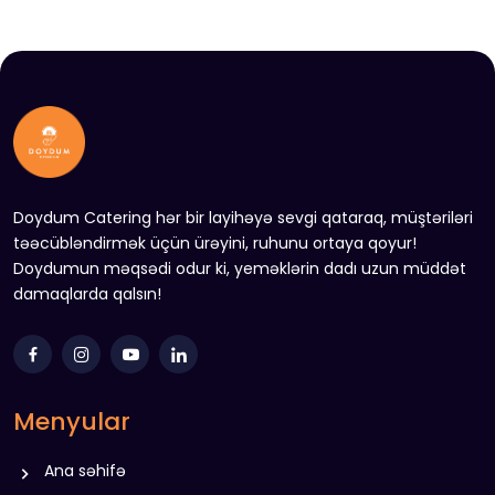
Doydum Catering hər bir layihəyə sevgi qataraq, müştəriləri
təəcübləndirmək üçün ürəyini, ruhunu ortaya qoyur!
Doydumun məqsədi odur ki, yeməklərin dadı uzun müddət
damaqlarda qalsın!
Menyular
Ana səhifə